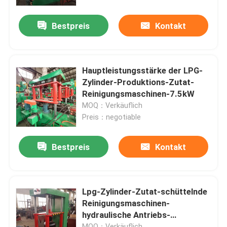
Bestpreis
Kontakt
Über uns
Fabrik Tour
Hauptleistungsstärke der LPG-
Zylinder-Produktions-Zutat-
Qualitätskontrolle
Reinigungsmaschinen-7.5kW
MOQ：Verkäuflich
Preis：negotiable
Nachrichten
Bestpreis
Kontakt
Alle Fälle
Referenzen
Lpg-Zylinder-Zutat-schüttelnde
Reinigungsmaschinen-
hydraulische Antriebs-
Lpg-Zylinder-Fertigungsstraße
Leistungsstärke 4KW
MOQ：Verkäuflich