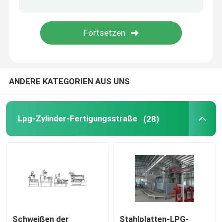
Tiefziehpresse-Maschine
Luftverlust-Prüfmaschine
ANDERE KATEGORIEN AUS UNS
Zylinder-Ventilausrüstungs-Maschine
Hydrostatische Zylinder-Prüfmaschine
Lpg-Zylinder-Fertigungsstraße
(28)
Glühofen
Diesel-Stromgenerator
Flüssiggasflasche
Schweißen der
Stahlplatten-LPG-