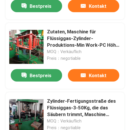
Bestpreis
Kontakt
Zutaten, Maschine für
Flüssiggas-Zylinder-
Produktions-Min Work-PC Höhe
200mm bördelnd
MOQ：Verkäuflich
Preis：negotiable
Bestpreis
Kontakt
Startseite
Zylinder-Fertigungsstraße des
Flüssiggas-3-50Kg, die das
Produkte
Säubern trimmt, Maschine
bördelnd
MOQ：Verkäuflich
Videos
Preis：negotiable