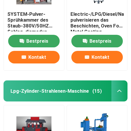
SYSTEM-Pulver-
Electric-/LPG/Diesel/Natu
Sprühkammer des
pulverisieren das
Staub-380V/50HZ
Beschichten, Oven For
Schlag, diemodus
Metal Coating
übermittelnd hängt
kurierend
Bestpreis
Bestpreis
Kontakt
Kontakt
Lpg-Zylinder-Strahlenen-Maschine
(15)