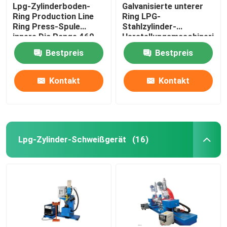
Lpg-Zylinderboden-
Galvanisierte unterer
Ring Production Line
Ring LPG-
Ring Press-Spule
Stahlzylinder-
innere Dia Range 460-
Herstellungsmaschinerie
540mm
6000kg
Bestpreis
Bestpreis
Kontakt
Kontakt
Lpg-Zylinder-Schweißgerät
(16)