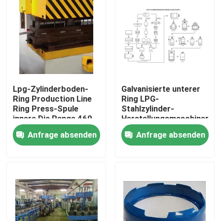
Lpg-Zylinderboden-
Galvanisierte unterer
Ring Production Line
Ring LPG-
Ring Press-Spule
Stahlzylinder-
innere Dia Range 460-
Herstellungsmaschinerie
540mm
6000kg
Anfrage absenden
Anfrage absenden
Startseite
Produkte
Videos