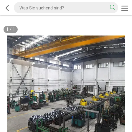
1
/
1