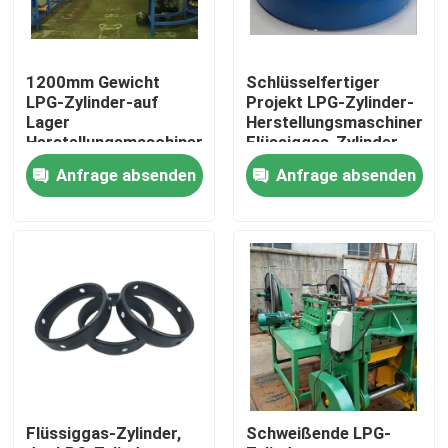
Über uns
1200mm Gewicht
Schlüsselfertiger
LPG-Zylinder-auf
Projekt LPG-Zylinder-
Fabrik Tour
Lager
Herstellungsmaschinerie-
Herstellungsmaschinerie-
Flüssiggas-Zylinder-
Unterseite Ring Press
Maschinerie 1400mm
Anfrage absenden
Anfrage absenden
Qualitätskontrolle
Nachrichten
Alle Fälle
Referenzen
Flüssiggas-Zylinder,
Schweißende LPG-
Lpg-Zylinder-Fertigungsstraße